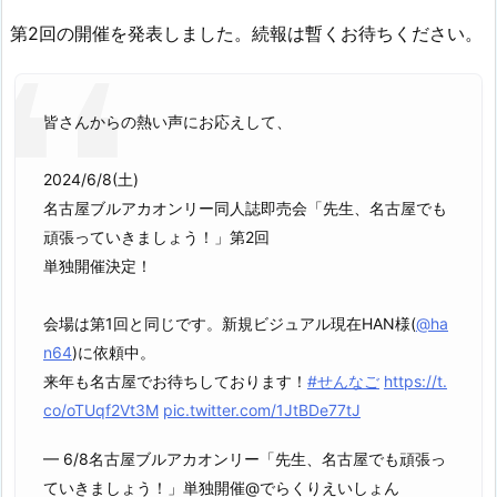
第2回の開催を発表しました。続報は暫くお待ちください。
皆さんからの熱い声にお応えして、
2024/6/8(土)
名古屋ブルアカオンリー同人誌即売会「先生、名古屋でも
頑張っていきましょう！」第2回
単独開催決定！
会場は第1回と同じです。新規ビジュアル現在HAN様(
@ha
n64
)に依頼中。
来年も名古屋でお待ちしております！
#せんなご
https://t.
co/oTUqf2Vt3M
pic.twitter.com/1JtBDe77tJ
— 6/8名古屋ブルアカオンリー「先生、名古屋でも頑張っ
ていきましょう！」単独開催@でらくりえいしょん